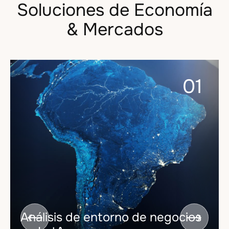
Soluciones de Economía
& Mercados
01
Análisis de entorno de negocios

