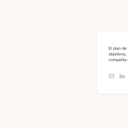
El plan de
s
objetivos,
compañía 
os de entretenimiento online analizados